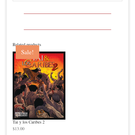
Related products
Sale!
Sale!
Tai y los Caribes 2
$
13.00