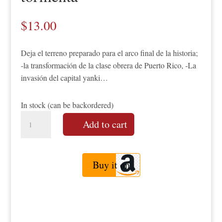
$
13.00
Deja el terreno preparado para el arco final de la historia;
-la transformación de la clase obrera de Puerto Rico, -La
invasión del capital yanki…
In stock (can be backordered)
1898:
Add to cart
El
paso
de
Buy it on
la
tormenta
quantity