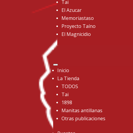
Tai
El Azucar
Memoriastaso
Proyecto Taíno
El Magnicidio
Inicio
La Tienda
TODOS
Tai
1898
Manitas antillanas
Otras publicaciones