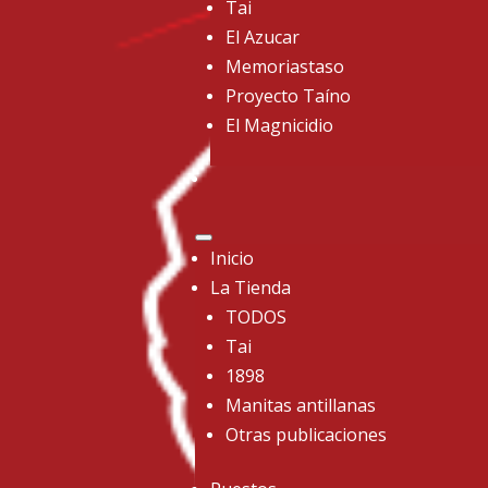
Tai
El Azucar
Memoriastaso
Proyecto Taíno
El Magnicidio
Inicio
La Tienda
TODOS
Tai
1898
Manitas antillanas
Otras publicaciones