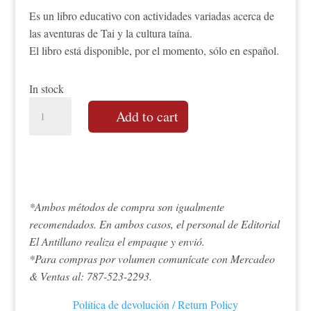
Es un libro educativo con actividades variadas acerca de
las aventuras de Tai y la cultura taína.
El libro está disponible, por el momento, sólo en español.
In stock
Cuaderno
Add to cart
de
ejercicios
Tai
y
los
*Ambos métodos de compra son igualmente
Taínos
recomendados. En ambos casos, el personal de Editorial
quantity
El Antillano realiza el empaque y envió.
*Para compras por volumen comunícate con Mercadeo
& Ventas al: 787-523-2293.
Política de devolución / Return Policy