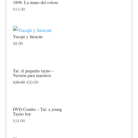
1898: La mano del coloso
$
13.00
Yucajú y Juracán
$
8.00
Tai: el pequeño tayno –
Versión para maestros
$
28.00
$
20.00
DVD Combo – Tai: a young
Tayno boy
$
14.00